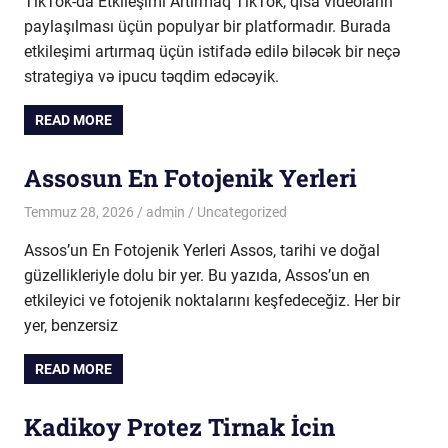
TikTok-da Etkileşimi Artırmaq TikTok, qısa videoların
paylaşılması üçün populyar bir platformadır. Burada
etkileşimi artırmaq üçün istifadə edilə biləcək bir neçə
strategiya və ipucu təqdim edəcəyik.
READ MORE
Assosun En Fotojenik Yerleri
Temmuz 28, 2026
admin
Uncategorized
Assos’un En Fotojenik Yerleri Assos, tarihi ve doğal
güzellikleriyle dolu bir yer. Bu yazıda, Assos’un en
etkileyici ve fotojenik noktalarını keşfedeceğiz. Her bir
yer, benzersiz
READ MORE
Kadikoy Protez Tirnak İcin