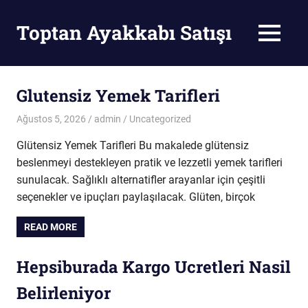
Skip
to
Toptan Ayakkabı Satışı
MENU
content
Toptan
Ayakkabı
Satışı
Glutensiz Yemek Tarifleri
Ağustos 5, 2026
admin
Uncategorized
Glütensiz Yemek Tarifleri Bu makalede glütensiz
beslenmeyi destekleyen pratik ve lezzetli yemek tarifleri
sunulacak. Sağlıklı alternatifler arayanlar için çeşitli
seçenekler ve ipuçları paylaşılacak. Glüten, birçok
READ MORE
Hepsiburada Kargo Ucretleri Nasil
Belirleniyor