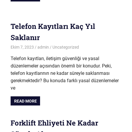
Telefon Kayıtları Kaç Yıl
Saklanır
Ekim 7, 2023
admin
Uncategorized
Telefon kayıtları, iletişim güvenliği ve yasal
düzenlemeler açısından önemli bir konudur. Peki,
telefon kayıtlarının ne kadar süreyle saklanması
gerekmektedir? Bu konuda farklı yasal düzenlemeler
ve
READ MORE
Forklift Ehliyeti Ne Kadar