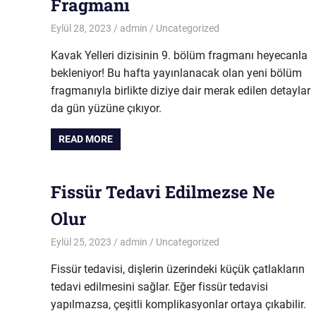
Fragmanı
Eylül 28, 2023
admin
Uncategorized
Kavak Yelleri dizisinin 9. bölüm fragmanı heyecanla
bekleniyor! Bu hafta yayınlanacak olan yeni bölüm
fragmanıyla birlikte diziye dair merak edilen detaylar
da gün yüzüne çıkıyor.
READ MORE
Fissür Tedavi Edilmezse Ne
Olur
Eylül 25, 2023
admin
Uncategorized
Fissür tedavisi, dişlerin üzerindeki küçük çatlakların
tedavi edilmesini sağlar. Eğer fissür tedavisi
yapılmazsa, çeşitli komplikasyonlar ortaya çıkabilir.