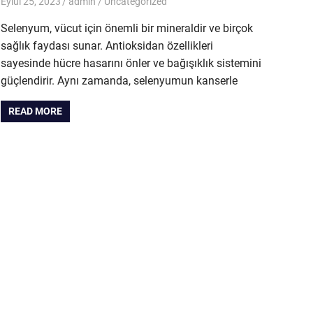
Eylül 25, 2023
admin
Uncategorized
Selenyum, vücut için önemli bir mineraldir ve birçok
sağlık faydası sunar. Antioksidan özellikleri
sayesinde hücre hasarını önler ve bağışıklık sistemini
güçlendirir. Aynı zamanda, selenyumun kanserle
READ MORE