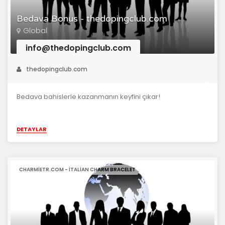
Bedava Bonus - thedopingclub.com
Global
info@thedopingclub.com
thedopingclub.com
Bedava bahislerle kazanmanın keyfini çıkar!
DETAYLAR
CHARMIETR.COM - ITALIAN CHARM BRACELET