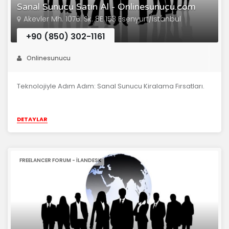
Sanal Sunucu Satın Al - Onlinesunucu.com
Akevler Mh. 1076. Sk. 8E 153 Esenyurt/İstanbul
+90 (850) 302-1161
Onlinesunucu
Teknolojiyle Adım Adım: Sanal Sunucu Kiralama Fırsatları.
DETAYLAR
FREELANCER FORUM - İLANDESK