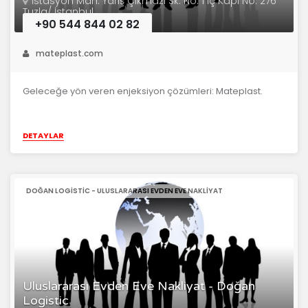
İstasyon Mah. Yarış Çıkmazı Sk. No: 1 İç Kapı No: 276
Tuzla/ İstanbul
+90 544 844 02 82
mateplast.com
Geleceğe yön veren enjeksiyon çözümleri: Mateplast.
DETAYLAR
DOĞAN LOGISTIC - ULUSLARARASI EVDEN EVE NAKLIYAT
Uluslararası Evden Eve Nakliyat - Doğan
Logistic