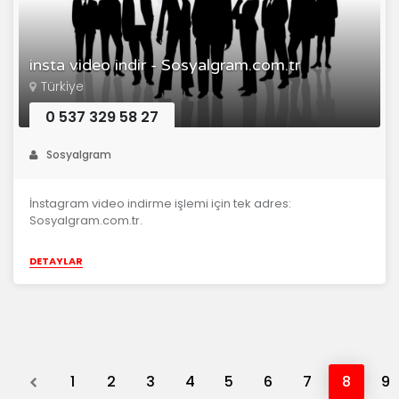
insta video indir - Sosyalgram.com.tr
Türkiye
0 537 329 58 27
Sosyalgram
İnstagram video indirme işlemi için tek adres:
Sosyalgram.com.tr.
DETAYLAR
Previous
1
2
3
4
5
6
7
8
9