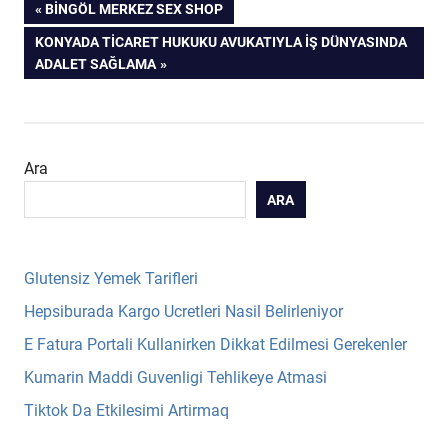
Yazı
PREVIOUS
BINGÖL MERKEZ SEX SHOP
POST:
NEXT
KONYADA TICARET HUKUKU AVUKATIYLA İŞ DÜNYASINDA
gezinmesi
POST:
ADALET SAĞLAMA
Ara
ARA
Glutensiz Yemek Tarifleri
Hepsiburada Kargo Ucretleri Nasil Belirleniyor
E Fatura Portali Kullanirken Dikkat Edilmesi Gerekenler
Kumarin Maddi Guvenligi Tehlikeye Atmasi
Tiktok Da Etkilesimi Artirmaq