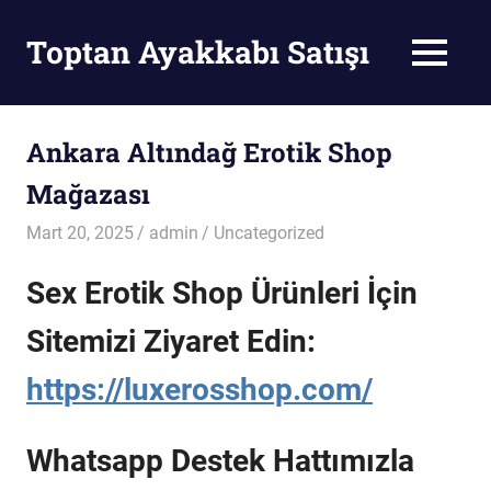
Skip
to
Toptan Ayakkabı Satışı
MENU
content
Toptan
Ayakkabı
Satışı
Ankara Altındağ Erotik Shop
Mağazası
Mart 20, 2025
admin
Uncategorized
Sex Erotik Shop Ürünleri İçin
Sitemizi Ziyaret Edin:
https://luxerosshop.com/
Whatsapp Destek Hattımızla