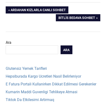
Yazı
PREVIOUS
ARDAHAN KIZLARLA CANLI SOHBET
POST:
NEXT
BITLIS BEDAVA SOHBET
gezinmesi
POST:
Ara
ARA
Glutensiz Yemek Tarifleri
Hepsiburada Kargo Ucretleri Nasil Belirleniyor
E Fatura Portali Kullanirken Dikkat Edilmesi Gerekenler
Kumarin Maddi Guvenligi Tehlikeye Atmasi
Tiktok Da Etkilesimi Artirmaq