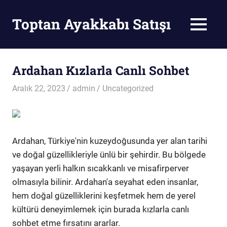
Skip
to
Toptan Ayakkabı Satışı
MENU
content
Toptan
Ayakkabı
Satışı
Ardahan Kızlarla Canlı Sohbet
Aralık 22, 2023
admin
Uncategorized
Ardahan, Türkiye'nin kuzeydoğusunda yer alan tarihi
ve doğal güzellikleriyle ünlü bir şehirdir. Bu bölgede
yaşayan yerli halkın sıcakkanlı ve misafirperver
olmasıyla bilinir. Ardahan'a seyahat eden insanlar,
hem doğal güzelliklerini keşfetmek hem de yerel
kültürü deneyimlemek için burada kızlarla canlı
sohbet etme fırsatını ararlar.