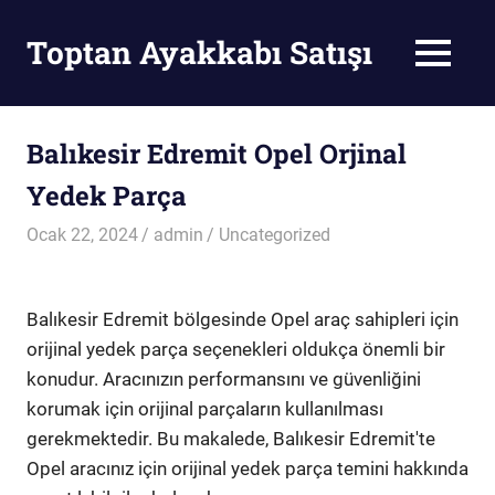
Skip
to
Toptan Ayakkabı Satışı
MENU
content
Toptan
Ayakkabı
Satışı
Balıkesir Edremit Opel Orjinal
Yedek Parça
Ocak 22, 2024
admin
Uncategorized
Balıkesir Edremit bölgesinde Opel araç sahipleri için
orijinal yedek parça seçenekleri oldukça önemli bir
konudur. Aracınızın performansını ve güvenliğini
korumak için orijinal parçaların kullanılması
gerekmektedir. Bu makalede, Balıkesir Edremit'te
Opel aracınız için orijinal yedek parça temini hakkında