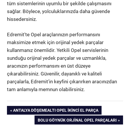
tüm sistemlerinin uyumlu bir şekilde çalışmasını
sağlar. Böylece, yolculuklarınızda daha güvende
hissedersiniz.
Edremit'te Opel araçlarınızın performansını
maksimize etmek için orijinal yedek parçalar
kullanmanız önemlidir. Yetkili Opel servislerinin
sunduğu orijinal yedek parçalar ve uzmanlıkla,
aracınızın performansını en üst düzeye
çıkarabilirsiniz. Güvenilir, dayanıklı ve kaliteli
parçalarla, Edremit'in keyfini çıkarırken aracınızdan
tam anlamıyla memnun olabilirsiniz.
Yazı
PREVIOUS
ANTALYA DÖŞEMEALTI OPEL İKINCI EL PARÇA
POST:
NEXT
BOLU GÖYNÜK ORJINAL OPEL PARÇALARI
gezinmesi
POST: