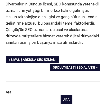
Diyarbakır'ın Çüngüş ilçesi, SEO konusunda yetenekli
uzmanların yetiştiği bir merkez haline gelmiştir.
Halkın teknolojiye olan ilgisi ve genç nüfusun kendini
geliştirme arzusu, bu başarıdaki temel faktörlerdir.
Çüngüş'ün SEO uzmanları, ulusal ve uluslararası
düzeyde müşterilere hizmet vererek dijital dünyadaki
sınırları aşmış bir başarıya imza atmışlardır.
Yazı
PREVIOUS
SIVAS ŞARKIŞLA SEO UZMANI
POST:
NEXT
ORDU AYBASTI SEO AJANSI
gezinmesi
POST:
Ara
ARA