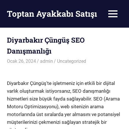
Skip
to
Toptan Ayakkabı Satışı
MENU
content
Toptan
Ayakkabı
Satışı
Diyarbakır Çüngüş SEO
Danışmanlığı
Ocak 26, 2024
admin
Uncategorized
Diyarbakır Çüngüş'te işletmeniz için etkili bir dijital
varlık oluşturmak istiyorsanız, SEO danışmanlığı
hizmetleri size büyük fayda sağlayabilir. SEO (Arama
Motoru Optimizasyonu), web sitenizin arama
motorlarında üst sıralarda yer almasını ve potansiyel
müşterilerinizi çekmenizi sağlayan stratejik bir