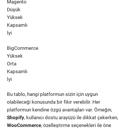
Magento
Düşük
Yüksek
Kapsamlı
İyi
BigCommerce
Yüksek
Orta
Kapsamlı
İyi
Bu tablo, hangi platformun sizin için uygun
olabileceği konusunda bir fikir verebilir. Her
platformun kendine özgü avantajları var. Örneğin,
Shopify
, kullanıcı dostu arayüzü ile dikkat çekerken,
WooCommerce
, özelleştirme seçenekleri ile öne