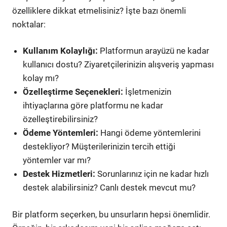
özelliklere dikkat etmelisiniz? İşte bazı önemli
noktalar:
Kullanım Kolaylığı:
Platformun arayüzü ne kadar
kullanıcı dostu? Ziyaretçilerinizin alışveriş yapması
kolay mı?
Özelleştirme Seçenekleri:
İşletmenizin
ihtiyaçlarına göre platformu ne kadar
özelleştirebilirsiniz?
Ödeme Yöntemleri:
Hangi ödeme yöntemlerini
destekliyor? Müşterilerinizin tercih ettiği
yöntemler var mı?
Destek Hizmetleri:
Sorunlarınız için ne kadar hızlı
destek alabilirsiniz? Canlı destek mevcut mu?
Bir platform seçerken, bu unsurların hepsi önemlidir.