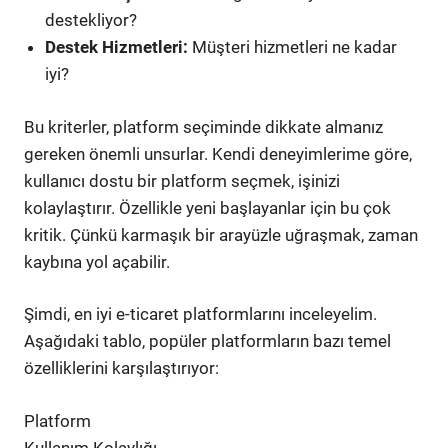
destekliyor?
Destek Hizmetleri:
Müşteri hizmetleri ne kadar
iyi?
Bu kriterler, platform seçiminde dikkate almanız
gereken önemli unsurlar. Kendi deneyimlerime göre,
kullanıcı dostu bir platform seçmek, işinizi
kolaylaştırır. Özellikle yeni başlayanlar için bu çok
kritik. Çünkü karmaşık bir arayüzle uğraşmak, zaman
kaybına yol açabilir.
Şimdi, en iyi e-ticaret platformlarını inceleyelim.
Aşağıdaki tablo, popüler platformların bazı temel
özelliklerini karşılaştırıyor:
Platform
Kullanım Kolaylığı