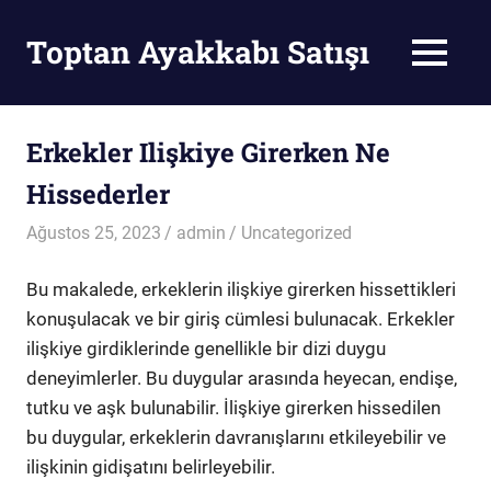
Skip
to
Toptan Ayakkabı Satışı
MENU
content
Toptan
Ayakkabı
Satışı
Erkekler Ilişkiye Girerken Ne
Hissederler
Ağustos 25, 2023
admin
Uncategorized
Bu makalede, erkeklerin ilişkiye girerken hissettikleri
konuşulacak ve bir giriş cümlesi bulunacak. Erkekler
ilişkiye girdiklerinde genellikle bir dizi duygu
deneyimlerler. Bu duygular arasında heyecan, endişe,
tutku ve aşk bulunabilir. İlişkiye girerken hissedilen
bu duygular, erkeklerin davranışlarını etkileyebilir ve
ilişkinin gidişatını belirleyebilir.