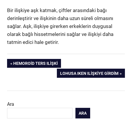
Bir ilişkiye aşk katmak, çiftler arasındaki bağı
derinleştirir ve ilişkinin daha uzun süreli olmasını
sağlar. Aşk, ilişkiye girerken erkeklerin duygusal
olarak bağlı hissetmelerini sağlar ve ilişkiyi daha
tatmin edici hale getirir.
Yazı
PREVIOUS
HEMOROID TERS ILIŞKI
POST:
NEXT
LOHUSA IKEN ILIŞKIYE GIRDIM
gezinmesi
POST:
Ara
ARA