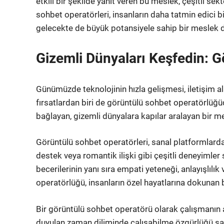
etkili bir şekilde yanıt veren bu meslek, çeşitli se
sohbet operatörleri, insanların daha tatmin edici b
gelecekte de büyük potansiyele sahip bir meslek 
Gizemli Dünyaları Keşfedin: 
Günümüzde teknolojinin hızla gelişmesi, iletişim al
fırsatlardan biri de görüntülü sohbet operatörlüğüd
bağlayan, gizemli dünyalara kapılar aralayan bir me
Görüntülü sohbet operatörleri, sanal platformlarda
destek veya romantik ilişki gibi çeşitli deneyimler s
becerilerinin yanı sıra empati yeteneği, anlayışlıl
operatörlüğü, insanların özel hayatlarına dokunan bi
Bir görüntülü sohbet operatörü olarak çalışmanın av
duyulan zaman diliminde çalışabilme özgürlüğü sa