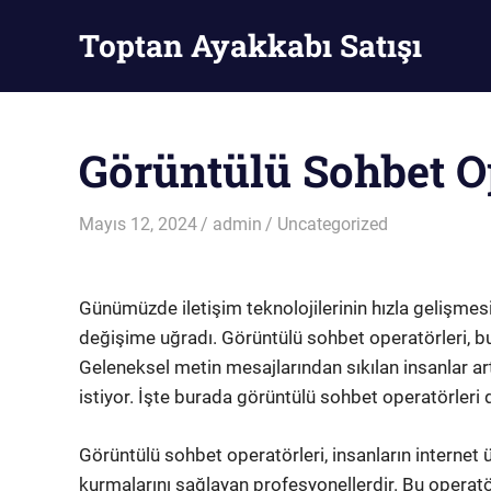
Skip
Toptan Ayakkabı Satışı
to
content
Toptan
Ayakkabı
Satışı
Görüntülü Sohbet O
Mayıs 12, 2024
admin
Uncategorized
Günümüzde iletişim teknolojilerinin hızla gelişmesiy
değişime uğradı. Görüntülü sohbet operatörleri, bu
Geleneksel metin mesajlarından sıkılan insanlar ar
istiyor. İşte burada görüntülü sohbet operatörleri d
Görüntülü sohbet operatörleri, insanların internet
kurmalarını sağlayan profesyonellerdir. Bu operatörl