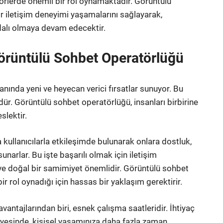
ktörlerde önemli bir rol oynamaktadır. Görüntülü
ir iletişim deneyimi yaşamalarını sağlayarak,
dalı olmaya devam edecektir.
Görüntülü Sohbet Operatörlüğü
anında yeni ve heyecan verici fırsatlar sunuyor. Bu
ür. Görüntülü sohbet operatörlüğü, insanları birbirine
slektir.
 kullanıcılarla etkileşimde bulunarak onlara dostluk,
unarlar. Bu işte başarılı olmak için iletişim
ık ve doğal bir samimiyet önemlidir. Görüntülü sohbet
r rol oynadığı için hassas bir yaklaşım gerektirir.
antajlarından biri, esnek çalışma saatleridir. İhtiyaç
yesinde, kişisel yaşamınıza daha fazla zaman