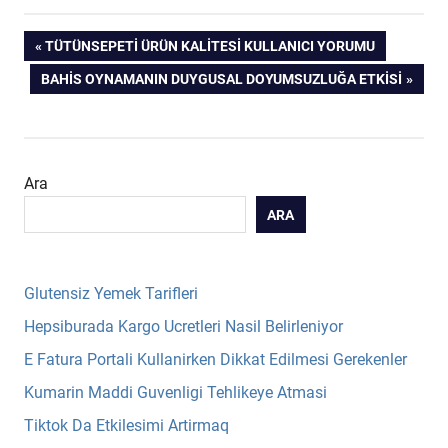
Yazı
PREVIOUS
TÜTÜNSEPETI ÜRÜN KALITESI KULLANICI YORUMU
POST:
NEXT
BAHIS OYNAMANIN DUYGUSAL DOYUMSUZLUĞA ETKISI
gezinmesi
POST:
Ara
ARA
Glutensiz Yemek Tarifleri
Hepsiburada Kargo Ucretleri Nasil Belirleniyor
E Fatura Portali Kullanirken Dikkat Edilmesi Gerekenler
Kumarin Maddi Guvenligi Tehlikeye Atmasi
Tiktok Da Etkilesimi Artirmaq