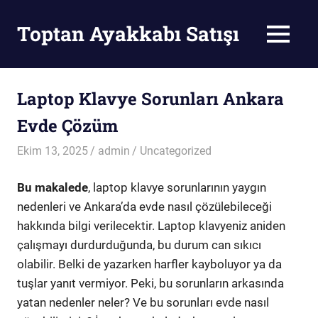
Skip
to
Toptan Ayakkabı Satışı
MENU
content
Toptan
Ayakkabı
Satışı
Laptop Klavye Sorunları Ankara
Evde Çözüm
Ekim 13, 2025
admin
Uncategorized
Bu makalede
, laptop klavye sorunlarının yaygın
nedenleri ve Ankara’da evde nasıl çözülebileceği
hakkında bilgi verilecektir. Laptop klavyeniz aniden
çalışmayı durdurduğunda, bu durum can sıkıcı
olabilir. Belki de yazarken harfler kayboluyor ya da
tuşlar yanıt vermiyor. Peki, bu sorunların arkasında
yatan nedenler neler? Ve bu sorunları evde nasıl