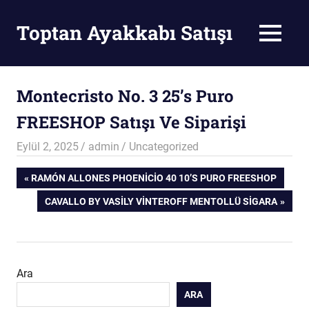
Skip
to
Toptan Ayakkabı Satışı
MENU
content
Toptan
Ayakkabı
Satışı
Montecristo No. 3 25’s Puro
FREESHOP Satışı Ve Siparişi
Eylül 2, 2025
admin
Uncategorized
Yazı
PREVIOUS
RAMÓN ALLONES PHOENICIO 40 10’S PURO FREESHOP
POST:
NEXT
CAVALLO BY VASILY VINTEROFF MENTOLLÜ SIGARA
gezinmesi
POST:
Ara
ARA