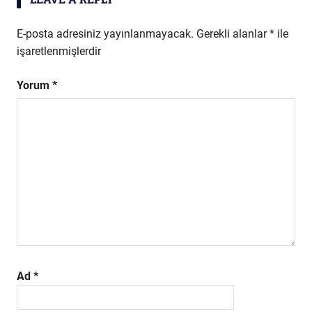
E-posta adresiniz yayınlanmayacak.
Gerekli alanlar
*
ile
işaretlenmişlerdir
Yorum
*
Ad
*