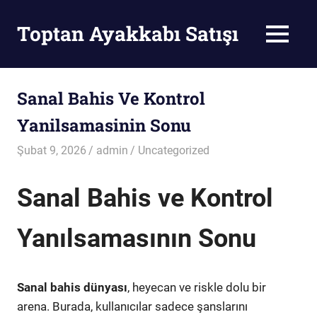
Skip
to
Toptan Ayakkabı Satışı
MENU
content
Toptan
Ayakkabı
Satışı
Sanal Bahis Ve Kontrol
Yanilsamasinin Sonu
Şubat 9, 2026
admin
Uncategorized
Sanal Bahis ve Kontrol
Yanılsamasının Sonu
Sanal bahis dünyası
, heyecan ve riskle dolu bir
arena. Burada, kullanıcılar sadece şanslarını