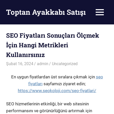
Skip
to
Toptan Ayakkabı Satışı
MENU
content
Toptan
Ayakkabı
Satışı
SEO Fiyatları Sonuçları Ölçmek
İçin Hangi Metrikleri
Kullanırsınız
Şubat 16, 2024
admin
Uncategorized
En uygun fiyatlardan üst sıralara çıkmak için
seo
fiyatları
sayfamızı ziyaret edin;
https://www.seokoloji.com/seo-fiyatlari/
SEO hizmetlerinin etkinliği, bir web sitesinin
performansını ve görünürlüğünü artırmak için