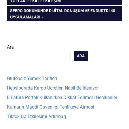
POST:
YOLLARI ETKILI ETKILEŞIM
gezinmesi
NEXT
SFERO DÖKÜMÜNDE DIJITAL DÖNÜŞÜM VE ENDÜSTRI 40
POST:
UYGULAMALARI
Ara
ARA
Glutensiz Yemek Tarifleri
Hepsiburada Kargo Ucretleri Nasil Belirleniyor
E Fatura Portali Kullanirken Dikkat Edilmesi Gerekenler
Kumarin Maddi Guvenligi Tehlikeye Atmasi
Tiktok Da Etkilesimi Artirmaq