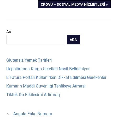
POST:
NEXT
CROVU – SOSYAL MEDYA HIZMETLERI
gezinmesi
POST:
Ara
ARA
Glutensiz Yemek Tarifleri
Hepsiburada Kargo Ucretleri Nasil Belirleniyor
E Fatura Portali Kullanirken Dikkat Edilmesi Gerekenler
Kumarin Maddi Guvenligi Tehlikeye Atmasi
Tiktok Da Etkilesimi Artirmaq
Angola Fake Numara