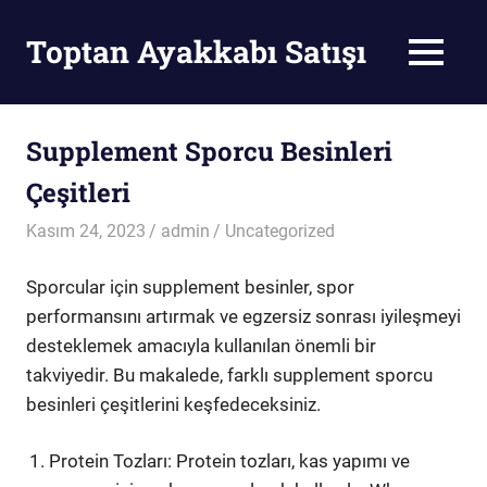
Skip
to
Toptan Ayakkabı Satışı
MENU
content
Toptan
Ayakkabı
Satışı
Supplement Sporcu Besinleri
Çeşitleri
Kasım 24, 2023
admin
Uncategorized
Sporcular için supplement besinler, spor
performansını artırmak ve egzersiz sonrası iyileşmeyi
desteklemek amacıyla kullanılan önemli bir
takviyedir. Bu makalede, farklı supplement sporcu
besinleri çeşitlerini keşfedeceksiniz.
Protein Tozları: Protein tozları, kas yapımı ve