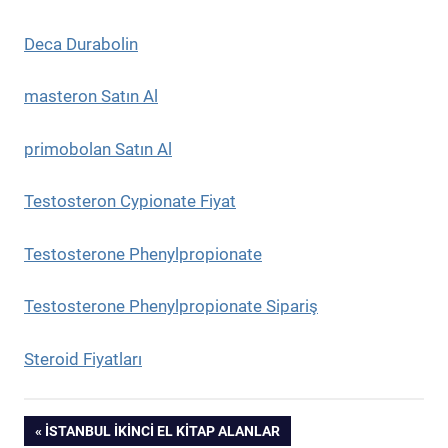
Deca Durabolin
masteron Satın Al
primobolan Satın Al
Testosteron Cypionate Fiyat
Testosterone Phenylpropionate
Testosterone Phenylpropionate Sipariş
Steroid Fiyatları
Yazı
PREVIOUS
İSTANBUL İKINCI EL KITAP ALANLAR