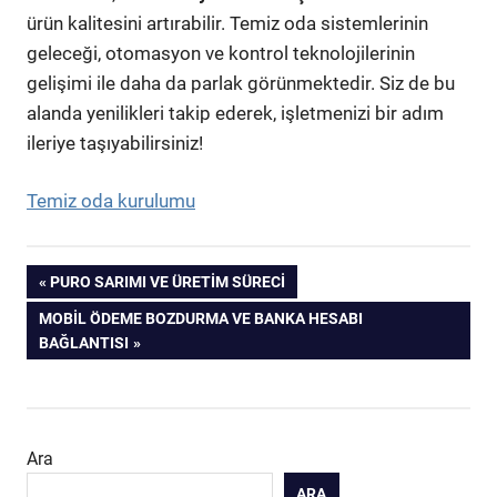
ürün kalitesini artırabilir. Temiz oda sistemlerinin
geleceği, otomasyon ve kontrol teknolojilerinin
gelişimi ile daha da parlak görünmektedir. Siz de bu
alanda yenilikleri takip ederek, işletmenizi bir adım
ileriye taşıyabilirsiniz!
Temiz oda kurulumu
Yazı
PREVIOUS
PURO SARIMI VE ÜRETIM SÜRECI
POST:
NEXT
MOBIL ÖDEME BOZDURMA VE BANKA HESABI
gezinmesi
POST:
BAĞLANTISI
Ara
ARA