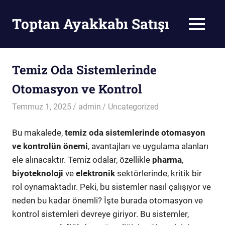
Skip
to
Toptan Ayakkabı Satışı
MENU
content
Toptan
Ayakkabı
Satışı
Temiz Oda Sistemlerinde
Otomasyon ve Kontrol
Temmuz 1, 2025
admin
Uncategorized
Bu makalede,
temiz oda sistemlerinde otomasyon
ve kontrolün önemi
, avantajları ve uygulama alanları
ele alınacaktır. Temiz odalar, özellikle
pharma
,
biyoteknoloji
ve
elektronik
sektörlerinde, kritik bir
rol oynamaktadır. Peki, bu sistemler nasıl çalışıyor ve
neden bu kadar önemli? İşte burada otomasyon ve
kontrol sistemleri devreye giriyor. Bu sistemler,