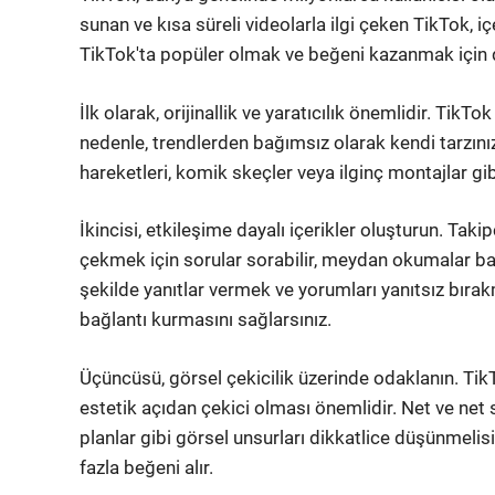
sunan ve kısa süreli videolarla ilgi çeken TikTok, iç
TikTok'ta popüler olmak ve beğeni kazanmak için dik
İlk olarak, orijinallik ve yaratıcılık önemlidir. TikT
nedenle, trendlerden bağımsız olarak kendi tarzınız
hareketleri, komik skeçler veya ilginç montajlar gib
İkincisi, etkileşime dayalı içerikler oluşturun. Taki
çekmek için sorular sorabilir, meydan okumalar başla
şekilde yanıtlar vermek ve yorumları yanıtsız bırak
bağlantı kurmasını sağlarsınız.
Üçüncüsü, görsel çekicilik üzerinde odaklanın. Tik
estetik açıdan çekici olması önemlidir. Net ve net 
planlar gibi görsel unsurları dikkatlice düşünmelisin
fazla beğeni alır.