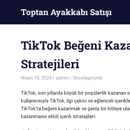
Skip
Toptan Ayakkabı Satışı
to
content
Toptan
Ayakkabı
Satışı
TikTok Beğeni Kaz
Stratejileri
Nisan 19, 2024
admin
Uncategorized
TikTok, son yıllarda büyük bir popülerlik kazanan 
kullanıcısıyla TikTok, ilgi çekici ve eğlenceli içerikl
TikTok'ta beğeni kazanmak ve geniş bir kitleye ul
kazanmanın etkili içerik stratejileri: