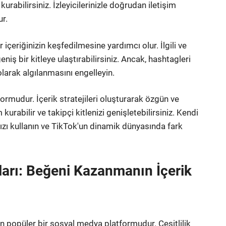
urabilirsiniz. İzleyicilerinizle doğrudan iletişim
ur.
içeriğinizin keşfedilmesine yardımcı olur. İlgili ve
niş bir kitleye ulaştırabilirsiniz. Ancak, hashtagleri
larak algılanmasını engelleyin.
ormudur. İçerik stratejileri oluşturarak özgün ve
m kurabilir ve takipçi kitlenizi genişletebilirsiniz. Kendi
ğınızı kullanın ve TikTok'un dinamik dünyasında fark
ları: Beğeni Kazanmanın İçerik
an popüler bir sosyal medya platformudur. Çeşitlilik