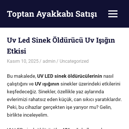
Skip
to
Toptan Ayakkabı Satışı
MENU
content
Toptan
Ayakkabı
Satışı
Uv Led Sinek Öldürücü Uv Işığın
Etkisi
Kasım 10, 2025
admin
Uncategorized
Bu makalede,
UV LED sinek öldürücülerinin
nasıl
çalıştığını ve
UV ışığının
sinekler üzerindeki etkilerini
keşfedeceğiz. Sinekler, özellikle yaz aylarında
evlerimizi rahatsız eden küçük, can sıkıcı yaratıklardır.
Peki, bu cihazlar gerçekten işe yarıyor mu? Gelin,
birlikte inceleyelim.