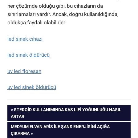
her çözümde olduğu gibi, bu cihazların da
sınırlamaları vardır. Ancak, doğru kullanıldığında,
oldukça faydalı olabilirler.
led sinek cihazı
led sinek öldürücü
uv led floresan
uv led sinek öldürücü
Yazı
PREVIOUS
STEROID KULLANIMINDA KAS LIFI YOĞUNLUĞU NASIL
POST:
ARTAR
gezinmesi
NEXT
MEDYUM ELVAN ARIS ILE ŞANS ENERJISINI AÇIĞA
POST:
ÇIKARMA