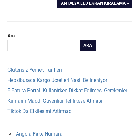
NEXT
ANTALYA LED EKRAN KIRALAMA
gezinmesi
POST:
Ara
ARA
Glutensiz Yemek Tarifleri
Hepsiburada Kargo Ucretleri Nasil Belirleniyor
E Fatura Portali Kullanirken Dikkat Edilmesi Gerekenler
Kumarin Maddi Guvenligi Tehlikeye Atmasi
Tiktok Da Etkilesimi Artirmaq
Angola Fake Numara