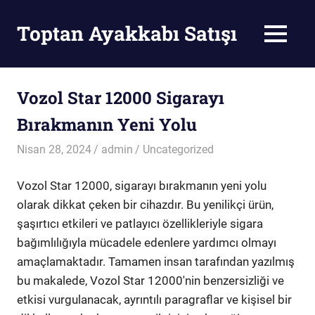
Skip
to
Toptan Ayakkabı Satışı
MENU
content
Toptan
Ayakkabı
Satışı
Vozol Star 12000 Sigarayı
Bırakmanın Yeni Yolu
Nisan 28, 2024
admin
Uncategorized
Vozol Star 12000, sigarayı bırakmanın yeni yolu
olarak dikkat çeken bir cihazdır. Bu yenilikçi ürün,
şaşırtıcı etkileri ve patlayıcı özellikleriyle sigara
bağımlılığıyla mücadele edenlere yardımcı olmayı
amaçlamaktadır. Tamamen insan tarafından yazılmış
bu makalede, Vozol Star 12000'nin benzersizliği ve
etkisi vurgulanacak, ayrıntılı paragraflar ve kişisel bir