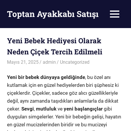
Skip
to
Toptan Ayakkabı Satışı
MENU
content
Toptan
Ayakkabı
Satışı
Yeni Bebek Hediyesi Olarak
Neden Çiçek Tercih Edilmeli
Mayıs 21, 2025
admin
Uncategorized
Yeni bir bebek dünyaya geldiğinde
, bu özel anı
kutlamak için en güzel hediyelerden biri şüphesiz ki
çiçeklerdir. Çiçekler, sadece göz alıcı güzellikleriyle
değil, aynı zamanda taşıdıkları anlamlarla da dikkat
çeker.
Sevgi
,
mutluluk
ve
yeni başlangıçlar
gibi
duyguları simgelerler. Yeni bir bebeğin gelişi, hayatın
en güzel mucizelerinden biridir ve bu mucizeyi