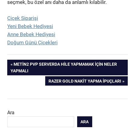
seçmek, bu özel anı daha da anlamlı kılabilir.
Çiçek Siparişi
Yeni Bebek Hediyesi
Anne Bebek Hediyesi
Doğum Günü Çiçekleri
Yazı
PREVIOUS
METIN2 PVP SERVERDA HILE YAPMAMAK İÇIN NELER
POST:
YAPMALI
gezinmesi
NEXT
RAZER GOLD NAKIT YAPMA İPUÇLARI
POST:
Ara
ARA