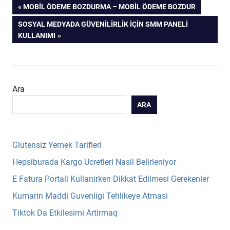
Yazı
PREVIOUS
MOBIL ÖDEME BOZDURMA – MOBIL ÖDEME BOZDUR
POST:
NEXT
SOSYAL MEDYADA GÜVENILIRLIK İÇIN SMM PANELI
gezinmesi
POST:
KULLANIMI
Ara
ARA
Glutensiz Yemek Tarifleri
Hepsiburada Kargo Ucretleri Nasil Belirleniyor
E Fatura Portali Kullanirken Dikkat Edilmesi Gerekenler
Kumarin Maddi Guvenligi Tehlikeye Atmasi
Tiktok Da Etkilesimi Artirmaq