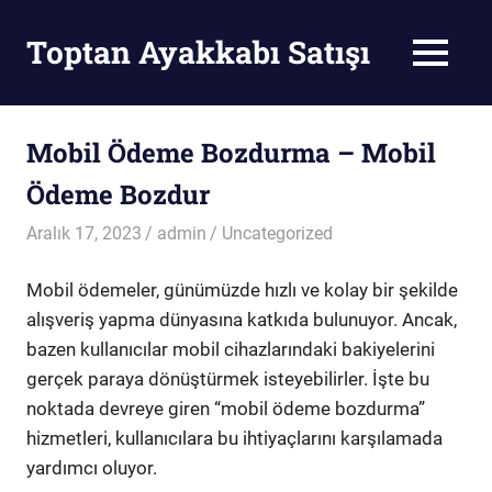
Skip
to
Toptan Ayakkabı Satışı
MENU
content
Toptan
Ayakkabı
Satışı
Mobil Ödeme Bozdurma – Mobil
Ödeme Bozdur
Aralık 17, 2023
admin
Uncategorized
Mobil ödemeler, günümüzde hızlı ve kolay bir şekilde
alışveriş yapma dünyasına katkıda bulunuyor. Ancak,
bazen kullanıcılar mobil cihazlarındaki bakiyelerini
gerçek paraya dönüştürmek isteyebilirler. İşte bu
noktada devreye giren “mobil ödeme bozdurma”
hizmetleri, kullanıcılara bu ihtiyaçlarını karşılamada
yardımcı oluyor.