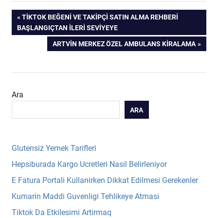
Yazı
PREVIOUS
TIKTOK BEĞENI VE TAKIPÇI SATIN ALMA REHBERI
POST:
BAŞLANGIÇTAN İLERI SEVIYEYE
gezinmesi
NEXT
ARTVIN MERKEZ ÖZEL AMBULANS KIRALAMA
POST:
Ara
ARA
Glutensiz Yemek Tarifleri
Hepsiburada Kargo Ucretleri Nasil Belirleniyor
E Fatura Portali Kullanirken Dikkat Edilmesi Gerekenler
Kumarin Maddi Guvenligi Tehlikeye Atmasi
Tiktok Da Etkilesimi Artirmaq